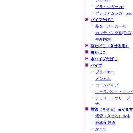
シガリロ
ドライシガー.etc
プレミアムシガー.etc
パイプたばこ
品名・メーカー別
カッティング別(刻み)
生産国別
刻たばこ（きせる用）
嗅たばこ
水パイプたばこ
パイプ
ブライヤー
メシャム
コーンパイプ
キャラバシュ・クレ
チェリー・オリーブ
etc
煙管（きせる）＆かます
煙管（きせる）本体
飯塚昇 煙管
かます