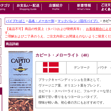
パイプたばこ
>
品名・メーカー別
>
マックバレン（旧JTパイプ）
>
カピ
【返品不可】商品の性質上（タバコおよび喫煙具等）、
お客様都合によ
す。
ご理解およびご了承のうえ、ご注文内容にお間違えのないようご留意くだ
商品詳細
カピート・メローライト（40）
デンマーク
パウチ 
ブラックキャベンディッシュを主体として、
ヴァージニア葉、オリエント葉をブレンド。
カピート・スーパーライトに、フルーティーな甘
緩和で甘い香りをもつヨーロッパタイプ。
喫味が軽い為、初心者の方にもおすすめです。