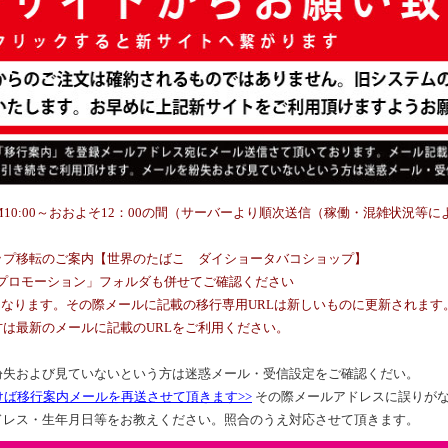
31_AM10:00～おおよそ12：00の間（サーバーより順次送信（稼働・混雑状況
プ移転のご案内【世界のたばこ ダイショータバコショップ】
は「プロモーション」フォルダも併せてご確認ください
なります。その際メールに記載の移行専用URLは新しいものに更新されます
は最新のメールに記載のURLをご利用ください。
紛失および見ていないという方は迷惑メール・受信設定をご確認くだい。
けば移行案内メールを再送させて頂きます>>
その際メールアドレスに誤りが
ドレス・生年月日等をお教えください。照合のうえ対応させて頂きます。