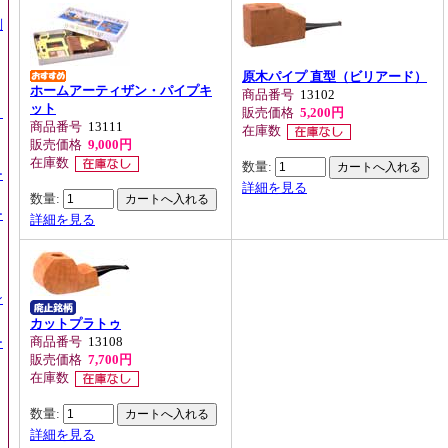
別
原木パイプ 直型（ビリアード）
ホームアーティザン・パイプキ
商品番号
13102
ット
】
販売価格
5,200円
商品番号
13111
在庫数
販売価格
9,000円
在庫数
数量:
ー
詳細を見る
数量:
ー
詳細を見る
ン
カットプラトゥ
商品番号
13108
ー
販売価格
7,700円
在庫数
数量:
詳細を見る