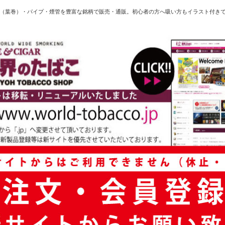
（葉巻）・パイプ・煙管を豊富な銘柄で販売・通販。初心者の方へ吸い方もイラスト付き