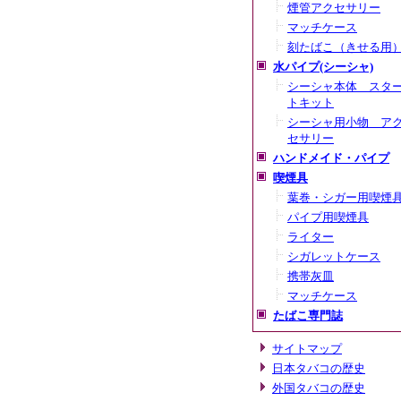
煙管アクセサリー
マッチケース
刻たばこ（きせる用
水パイプ(シーシャ)
シーシャ本体＿スタ
トキット
シーシャ用小物＿ア
セサリー
ハンドメイド・パイプ
喫煙具
葉巻・シガー用喫煙
パイプ用喫煙具
ライター
シガレットケース
携帯灰皿
マッチケース
たばこ専門誌
サイトマップ
日本タバコの歴史
外国タバコの歴史