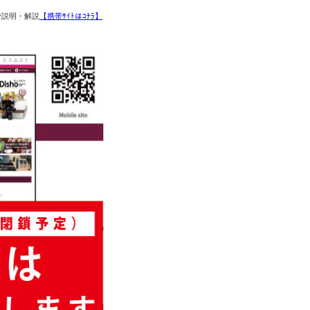
で説明・解説
【携帯ｻｲﾄはｺﾁﾗ】