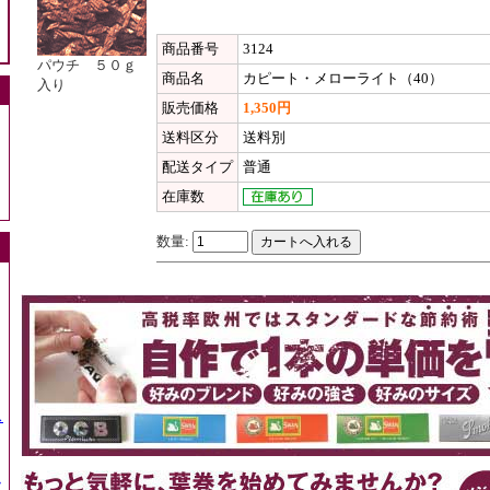
商品番号
3124
パウチ ５０ｇ
商品名
カピート・メローライト（40）
入り
販売価格
1,350円
送料区分
送料別
配送タイプ
普通
在庫数
数量:
ス
ッ