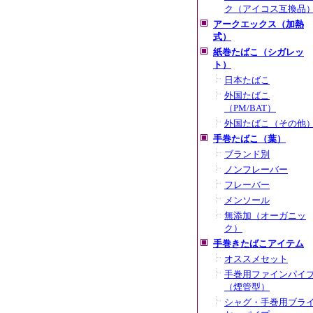
ク（アイコス互換品
アークエックス（加熱
式）
紙巻たばこ（シガレッ
ト）
日本たばこ
外国たばこ
（PM/BAT）
外国たばこ（その他
手巻たばこ（葉）
ブランド別
ノンフレーバー
フレーバー
メンソール
無添加（オーガニッ
ク）
手巻きたばこアイテム
オススメセット
手巻用ファインパイ
（煙管型）
シャグ・手巻用ブラ