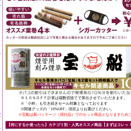
）
）
※１０％ＯＦＦ計算は端数切捨てで算出させていただきます。
※「小粋」も引き続きセール対象となっております
※関連グッ
ズ
の「10%OFF」項目よりお選びください。
※宝船は新パッケージ（現行品）でのセット商品となりますため
プ
【何にするか迷ったら】カテゴリ別・人気オススメ商品【まずはコレッ
イ