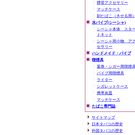
煙管アクセサリー
マッチケース
刻たばこ（きせる用
水パイプ(シーシャ)
シーシャ本体＿スタ
トキット
シーシャ用小物＿ア
セサリー
ハンドメイド・パイプ
喫煙具
葉巻・シガー用喫煙
パイプ用喫煙具
ライター
シガレットケース
携帯灰皿
マッチケース
たばこ専門誌
サイトマップ
日本タバコの歴史
外国タバコの歴史