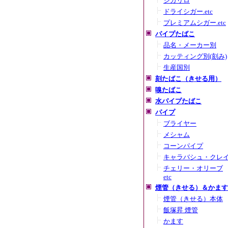
シガリロ
ドライシガー.etc
プレミアムシガー.etc
パイプたばこ
品名・メーカー別
カッティング別(刻み)
生産国別
刻たばこ（きせる用）
嗅たばこ
水パイプたばこ
パイプ
ブライヤー
メシャム
コーンパイプ
キャラバシュ・クレ
チェリー・オリーブ
etc
煙管（きせる）＆かます
煙管（きせる）本体
飯塚昇 煙管
かます