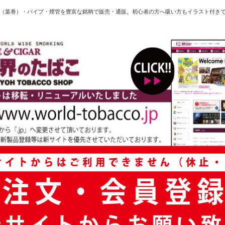
（葉巻）・パイプ・煙管を豊富な銘柄で販売・通販。初心者の方へ吸い方もイラスト付き