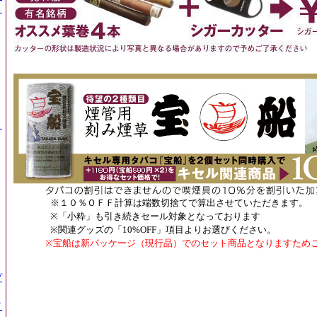
）
）
※１０％ＯＦＦ計算は端数切捨てで算出させていただきます。
※「小粋」も引き続きセール対象となっております
※関連グッ
ズ
の「10%OFF」項目よりお選びください。
※宝船は新パッケージ（現行品）でのセット商品となりますため
プ
イ