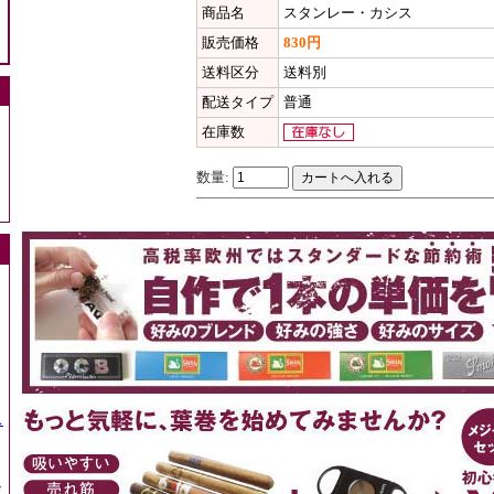
商品名
スタンレー・カシス
販売価格
830円
送料区分
送料別
配送タイプ
普通
在庫数
数量:
ス
ッ