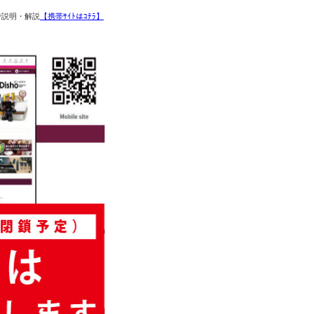
で説明・解説
【携帯ｻｲﾄはｺﾁﾗ】