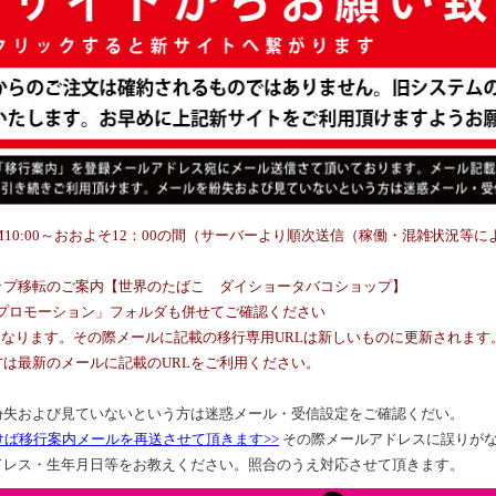
31_AM10:00～おおよそ12：00の間（サーバーより順次送信（稼働・混雑状況
プ移転のご案内【世界のたばこ ダイショータバコショップ】
は「プロモーション」フォルダも併せてご確認ください
なります。その際メールに記載の移行専用URLは新しいものに更新されます
は最新のメールに記載のURLをご利用ください。
紛失および見ていないという方は迷惑メール・受信設定をご確認くだい。
けば移行案内メールを再送させて頂きます>>
その際メールアドレスに誤りが
ドレス・生年月日等をお教えください。照合のうえ対応させて頂きます。