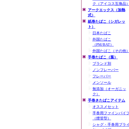
ク（アイコス互換品
アークエックス（加熱
式）
紙巻たばこ（シガレッ
ト）
日本たばこ
外国たばこ
（PM/BAT）
外国たばこ（その他
手巻たばこ（葉）
ブランド別
ノンフレーバー
フレーバー
メンソール
無添加（オーガニッ
ク）
手巻きたばこアイテム
オススメセット
手巻用ファインパイ
（煙管型）
シャグ・手巻用ブラ