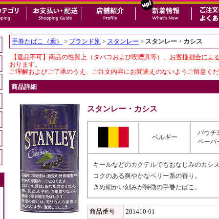
手巻たばこ（葉）
>
ブランド別
>
スタンレー
>
スタンレー・カシス
【返品不可】商品の性質上（タバコおよび喫煙具等）、
お客様都合によ
おります。
ご理解およびご了承のうえ、ご注文内容にお間違えのないようご留意くだ
商品詳細
スタンレー・カシス
パウチ3
ベルギー
ペーパ
キールなどのカクテルでもおなじみのカシ
コクのある爽やかなベリー系の香り。
きめ細かい刻みが特徴の手巻たばこ。
商品番号
201410-01