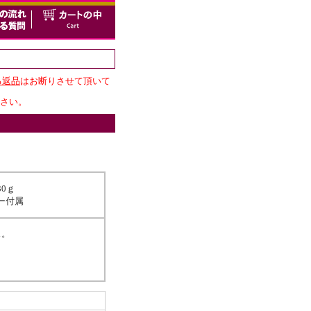
る返品
はお断りさせて頂いて
さい。
0ｇ
ー付属
ス。